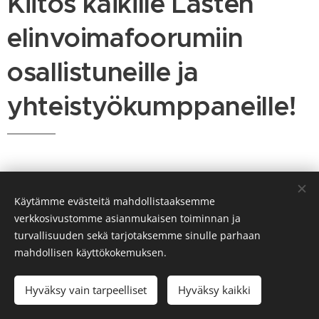
Kiitos kaikille Lasten
elinvoimafoorumiin
osallistuneille ja
yhteistyökumppaneille!
Käytämme evästeitä mahdollistaaksemme
verkkosivustomme asianmukaisen toiminnan ja
turvallisuuden sekä tarjotaksemme sinulle parhaan
mahdollisen käyttökokemuksen.
© 2023 JCI Pyhäjärviseutu
Tietosuojaseloste
Hyväksy vain tarpeelliset
Hyväksy kaikki
Luotu
Webnodella
Evästeet