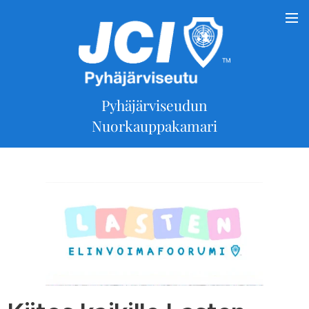
Pyhäjärviseudun
Nuorkauppakamari