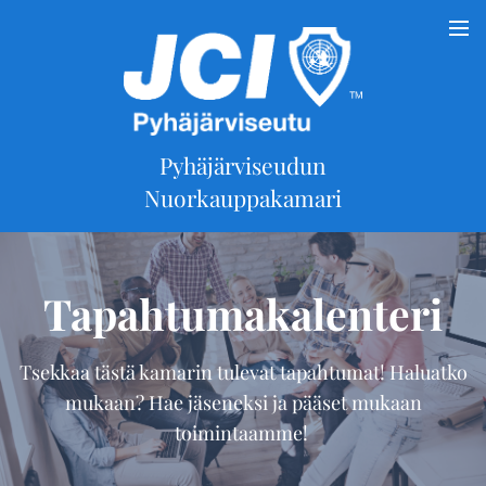
Pyhäjärviseudun
Nuorkauppakamari
Tapahtumakalenteri
Tsekkaa tästä kamarin tulevat tapahtumat! Haluatko
mukaan? Hae jäseneksi ja pääset mukaan
toimintaamme!